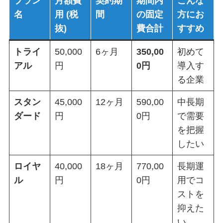
プラン
月額費
契約期
期間内
こんな
名
用 (税
間
の固定
方にお
抜)
費合計
すすめ
トライ
50,000
6ヶ月
350,00
初めて
アル
円
0円
導入す
る企業
スタン
45,000
12ヶ月
590,00
中長期
ダード
円
0円
で需要
を把握
したい
ロイヤ
40,000
18ヶ月
770,00
長期運
ル
円
0円
用でコ
ストを
抑えた
い