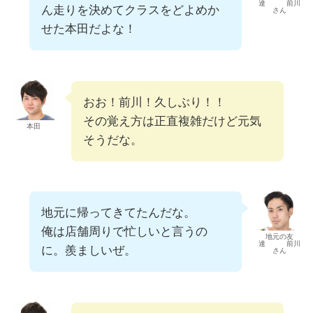
達 前川
ん走りを決めてクラスをどよめか
さん
せた本田だよな！
おお！前川！久しぶり！！
その覚え方は正直複雑だけど元気
本田
そうだな。
地元に帰ってきてたんだな。
俺は店舗周りで忙しいと言うの
地元の友
達 前川
に。羨ましいぜ。
さん