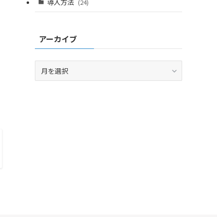
導入方法
(24)
アーカイブ
ア
ー
カ
イ
ブ